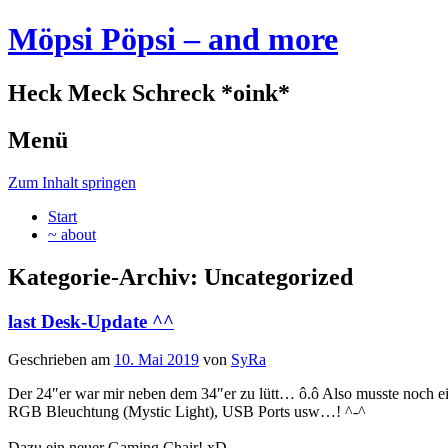
Möpsi Pöpsi – and more
Heck Meck Schreck *oink*
Menü
Zum Inhalt springen
Start
~ about
Kategorie-Archiv:
Uncategorized
last Desk-Update ^^
Geschrieben am
10. Mai 2019
von
SyRa
Der 24″er war mir neben dem 34″er zu lütt… ô.ô Also musste noch e
RGB Bleuchtung (Mystic Light), USB Ports usw…! ^-^
Dazu ein neuer Gaming Chair! xD